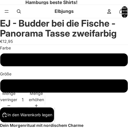
Hamburgs beste Shirts!
Artikel
Elbjungs
Warenk
insgesa
0
EJ - Budder bei die Fische -
Bild
im
Panorama Tasse zweifarbig
Vollbildmodus
öffnen
€12,95
Farbe
Black
Größe
330ml
Menge
Menge
verringern
erhöhen
In den Warenkorb legen
Dein Morgenritual mit nordischem Charme